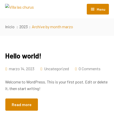
Menu
Inicio
Inicio
2023
Archive by month marzo
La Villa
Galeria
Reservar
Hello world!
Como llegar
Habitaciones
La casa
Equilibrio
marzo 14, 2023
Uncategorized
0 Comments
Serenidad
Welcome to WordPress. This is your first post. Edit or delete
it, then start writing!
Privacidad
Read more