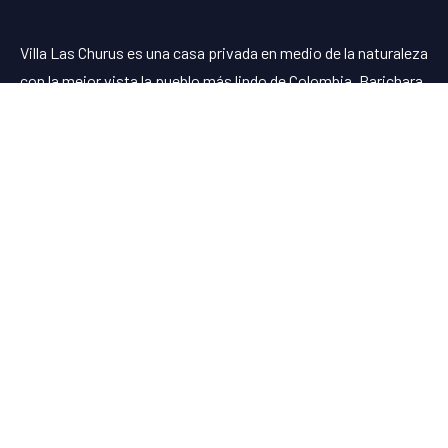
Villa Las Churus es una casa privada en medio de la naturaleza
con la mejor vista la pueblo más lindo de Colombia, Barichara.
Enlaces
La Villa
Como llegar
Ubicación
Miradores de Barichara,