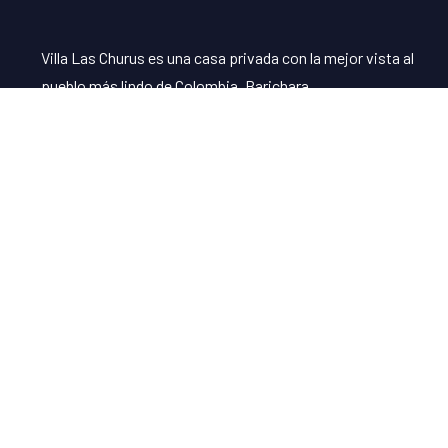
Villa Las Churus es una casa privada con la mejor vista al
pueblo más lindo de Colombia, Barichara.
Enlaces
La Villa
Como llegar
Ubicación
Parcelación Miradores de Barichara,